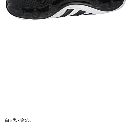
白×黒×金の、