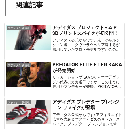
関連記事
アディダス プロジェクトR.A.P
アディダス 新情報
3Dプリントスパイクが初公開！
アディダス公式からです。先日からルッ
クマン選手、クヴァラツヘリア選手等が
着用していたプロトモデルですがこのよ
うに3Dプリントで構成されたスパイクが
登場しています。まだ詳細は不明です
が、先の2選手の感覚をスパイクに組み込
PREDATOR ELITE FT FG KAKA
アディダス 新情報
んでいるのが特徴。ただ...
が発売開始
サッカーショップKAMOからです元ブラ
ジル代表のカカ選手ですが、このように
専用のプレデターが登場。PREDATOR
ELITE FT FG KAKAとして本日17時から
発売開始となっています。価格は38500円
と、プレミアムな価格。デザイン...
アディダス プレデター プレシジ
アディダス 新情報
ョン リメイクが登場
アディダス公式からです※アフィリエイト
広告を含みますアディダスのサッカース
パイク、プレデター プレシジョンですが
このようにリメイクされて販売が決定し