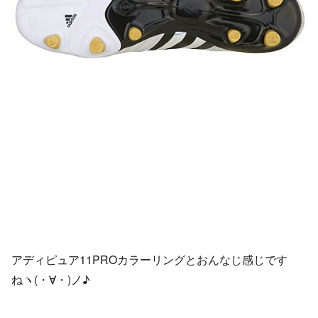
アディピュア11PROカラーリングとおんなじ感じです
ねヽ(・∀・)ノ♪