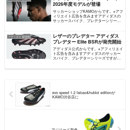
だ、UN...
2026年度モデルが登場
サッカーショップKAMOからです。※アフ
ィリエイト広告を含みますアディダスの
サッカースパイク、プレデターシリーズ
ですがこのようにプレデターエリート
2026年度モデルが登場しています。現在
はティザーモデルのみ展開されており、
レザーのプレデター アディダス
アディダス 新情報
価格は31900...
プレデター Elite BSRが発売開始
アディダス公式からです。※アフィリエイ
ト広告を含みますアディダスのサッカー
スパイク、プレデターシリーズですがこ
のようにプレデター Elite BSR、ロングタ
ンバージョンのカウレザー採用モデルが
登場しています。レザーのプレデターは
かなり人気...
evo speed 1.2 falcao&hublot editionが
KAMO渋谷店に
アジリード新色