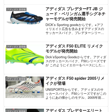
ています。アディダス公式では10/25に発
売、サッカーショップKAMOでは抽選販
アディダス プレデターFT JB ジ
アディダス 新情報
売を実施。ち...
ュード・ベリンガム選手シグネチ
ャーモデルが発売開始
DICK’s Sporting goodsからです。※アフ
ィリエイト広告を含みますアディダスの
サッカースパイク、プレデターシリーズ
ですがこのようにブラックをベースに、
ブルーとホワイトが組み合わさった、新
しいスパイクが登場しています！海外で
アディダス F50 ELITE リメイク
アディダス 新情報
は...
モデルが発売開始
Dick’sSporting Goodsからです。アディダ
スのサッカースパイク、F50シリーズです
が このようにイエローをベースにした、
新しい限定モデルが登場しています。通
常モデルではなく、オールドタイプのシ
ューレースカバーがついている本作...
アディダス F50 spider 2005リメ
アディダス 新情報
イクが登場
UNISPORTSからです。アディダスのサ
ッカースパイク、F50シリーズですがこの
ようにあの懐かしのモデル、2005年前後
のF50が復刻して登場しています。とはい
え中身は最新版で、アッパー部分は当時
の仕様も残したリメイクモデルに。た
アディダス プレデターエリート
アディダス 新情報