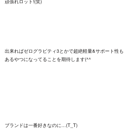
頑張れロット!(笑)
出来ればゼログラビティ3とかで超絶軽量&サポート性も
あるやつになってることを期待します(^^ゞ
ブランドは一番好きなのに…(T_T)