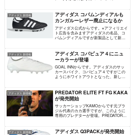
ELITE HGAGに、ホワイト×イエローの新
作が登場しています。価格は23100円で、
既に販売がスタート。先日サッカーショ
アディダス コパムンディアルも
アディダス 新情報
ップK...
カンガルーレザー廃止になるか
アディダス公式からです。※アフィリエイ
ト広告を含みますアディダスの名品、コ
パムンディアルですが新製品として新し
いコパムンディアルが登場しています。
恐らく品番が違うので、一応別製品とい
うくくりになっている模様。 そしてよく
アディダス コパピュア４にニュ
アディダス 新情報
よく見てみると、製品...
ーカラーが登場
GOAL INNからです。アディダスのサッ
カースパイク、コパピュア４ですがこの
ようにホワイトアウトとなった、新しい
カラーが追加されています。今のところ
FGモデルのみ展開されており、国内での
展開は不明。シンプルですが、好きな人
PREDATOR ELITE FT FG KAKA
アディダス 新情報
も多いホワイトア...
が発売開始
サッカーショップKAMOからです元ブラ
ジル代表のカカ選手ですが、このように
専用のプレデターが登場。PREDATOR
ELITE FT FG KAKAとして本日17時から
発売開始となっています。価格は38500円
と、プレミアムな価格。デザイン...
アディダス Q3PACKが発売開始
アディダス 新情報