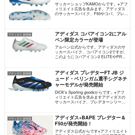
サッカーショップKAMOからです。※アフ
ィリエイト広告を含みます。アディダス
のサッカースパイク、F50やコパ、プレデ
ターですが このようにQ3PACK、新カラ
ーが登場しています。発売日は7月15日か
らで、既に先行予約がスタート。 F50で
は...
アディダス コパアイコン2にアル
アディダス 新情報
ペン限定カラーが登場
アルペン公式からです。アディダスのサ
ッカースパイク、コパアイコン2ですが、
このようにコパアイコン2 ELITEやPRO
にアルペン限定カラーが登場していま
す。ホワイトをベースに、ロゴが緑青赤
というアクセントのある一足に。製品自
アディダス プレデターFT JB ジ
アディダス 新情報
体は特別大きな...
ュード・ベリンガム選手シグネチ
ャーモデルが発売開始
DICK’s Sporting goodsからです。※アフ
ィリエイト広告を含みますアディダスの
サッカースパイク、プレデターシリーズ
ですがこのようにブラックをベースに、
ブルーとホワイトが組み合わさった、新
しいスパイクが登場しています！海外で
アディダス×BAPE プレデター＆
アディダス 新情報
は...
F50が発売開始！
アディダス公式からです※アフィリエイト