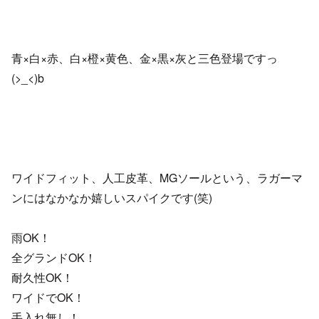
青×白×赤、白×橙×黄色、金×黒×灰と三色登場ですっ
(>_<)b
ワイドフィット、人工皮革、MGソールという、ラガーマ
ンにはなかなか嬉しいスパイクです(笑)
雨OK！
全グランドOK！
耐久性OK！
ワイドでOK！
手入れ無し！