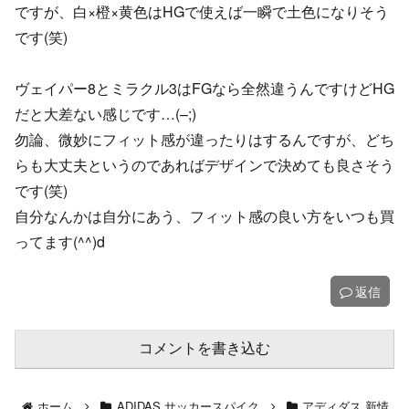
ですが、白×橙×黄色はHGで使えば一瞬で土色になりそう
です(笑)
ヴェイパー8とミラクル3はFGなら全然違うんですけどHG
だと大差ない感じです…(–;)
勿論、微妙にフィット感が違ったりはするんですが、どち
らも大丈夫というのであればデザインで決めても良さそう
です(笑)
自分なんかは自分にあう、フィット感の良い方をいつも買
ってます(^^)d
返信
コメントを書き込む
ホーム
ADIDAS サッカースパイク
アディダス 新情