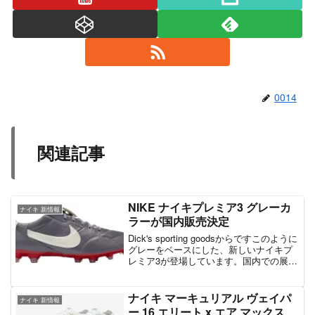
0014
関連記事
NIKE ナイキプレミア3 グレーカ
ナイキ 新情報
ラーが国内販売決定
Dick's sporting goodsからですこのように
グレーをベースにした、新しいナイキプ
レミア3が登場しています。国内での展開
は現段階では不明。スペックとしては特
に変わっていない模様で、アッパーはレ
ザーを採用。折り返し式のシュータン...
ナイキ マーキュリアル ヴェイパ
ナイキ 新情報
ー 16 エリート x エア マックス