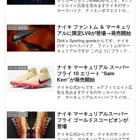
サッカーショップKAMOからです。※アフ
ィリエイト広告を含みますナイキのサッ
カースパイク、ティエンポマエストロで
すがこのように限定モデル、ジョーダン
デザインのティエンポマエストロが登場
しています。発売日は3/14で、価格は
ナイキ ファントム ＆ マーキュリ
ナイキ 新情報
31680円。FG...
アルに限定LV8が登場→発売開始
Dick’s Sporting goodsからです。ナイキ
のサッカースパイク、ファントムやマー
キュリアルですが このようにブラックや
チャコールをベースとした、新しいカラ
ーが登場しています。LV8、限定モデルに
なるようで、今のところ国内販売は...
ナイキ マーキュリアル スーパー
ナイキ 新情報
フライ 10 エリート “Sam
Kerr”が発売開始
ナイキ公式からです。※アフィリエイト広
告を含みますナイキのサッカースパイ
ク、マーキュリアルスーパーフライ10で
すがこのようにマーキュリアル スーパー
フライ 10 エリート "Sam Kerr"、カーモ
デルが登場しています。価格は37180円...
ナイキ マーキュリアルスーパー
ナイキ 新情報
フライ ゴールドスコーピオンが
登場
ナイキ公式からです。ナイキのサッカー
スパイク、マーキュリアルシリーズです