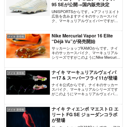
95 SEが公開→国内販売決定
UNISPORTSからです。※アフィリエイト
広告を含みますナイキのサッカースパイ
ク、マーキュリアルヴェイパーですがこ
のように9/8から、限定モデル、ナイキ マ
ーキュリアル ヴェイパー 16 エリート x
エア マックス 95 SEが発売開始...
Nike Mercurial Vapor 16 Elite
ナイキ 新情報
“Déjà Vu”が発売開始
サッカーショップKAMOからです。ナイ
キのサッカースパイク、マーキュリアル
シリーズですがこのようにNike Mercurial
Vapor 16 Elite “Déjà Vu”、オレンジの限定
モデルが登場しています。価格は34100円
と、限...
ナイキ マーキュリアルヴェイパ
ナイキ 新情報
ー17 & スーパーフライ11が登場
ナイキ公式からです。ナイキのサッカー
スパイク、マーキュリアルシリーズです
がこのようにマーキュリアルヴェイパー
17とスーパーフライ11、完全新作が登場
しています。以前から選手が着用、海外
で未確定な情報があった通り、どちらも
ナイキ ティエンポ マエストロ エ
ナイキ 新情報
ローカットで展開。そ...
リート FG SE ジョーダンコラボ
が登場