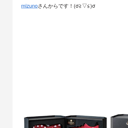
mizuno
さんからです！(σ≧▽≦)σ