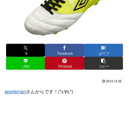
X
Facebook
はてブ
LINE
Pinterest
コピー
2014.12.05
sportsman
さんからです！(*≧∀≦*)