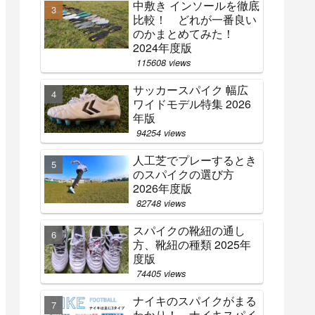
中敷き インソールを徹底
比較！ どれが一番良い
のかまとめてみた！
2024年度版
115608 views
サッカースパイク 幅広
ワイドモデル特集 2026
年版
94254 views
人工芝でプレーするとき
のスパイクの選び方
2026年度版
82748 views
スパイクの靴紐の通し
方、靴紐の種類 2025年
度版
74405 views
ナイキのスパイクがまる
わかり！ ナイキスパイ