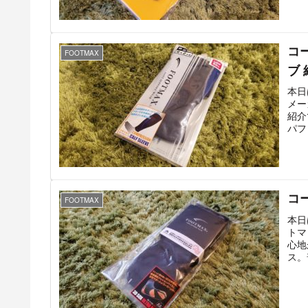
コ
FOOTMAX
ブ 
本日
メー
紹介
パフ
コ
FOOTMAX
本日
トマ
心地
ス。