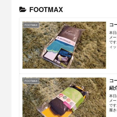
FOOTMAX
コ
FOOTMAX
本日
メー
です
ィッ
コ
FOOTMAX
紹
本日
メー
です
履き