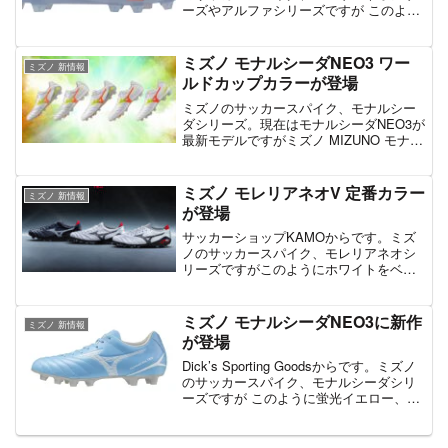
ーズやアルファシリーズですが このよう
にホワイトブルーをベースにオレンジを
加えた、新しいカラーが登場していま
す。特にアルファ3はJAPANまで既に...
ミズノ モナルシーダNEO3 ワー
ミズノ 新情報
ルドカップカラーが登場
ミズノのサッカースパイク、モナルシー
ダシリーズ。現在はモナルシーダNEO3が
最新モデルですがミズノ MIZUNO モナル
シーダ ネオ3 ワイド エリート
P1GA26215...価格：18,700円（税込、送
料別) (2026/5/23時点...
ミズノ モレリアネオV 定番カラー
ミズノ 新情報
が登場
サッカーショップKAMOからです。ミズ
ノのサッカースパイク、モレリアネオシ
リーズですがこのようにホワイトをベー
スにした、定番カラーが登場していま
す。ホワイトは7/10より発売、ブラック
は9月から販売とのこと。 また、ライン
ミズノ モナルシーダNEO3に新作
ミズノ 新情報
ナップは3種類で、...
が登場
Dick’s Sporting Goodsからです。ミズノ
のサッカースパイク、モナルシーダシリ
ーズですが このように蛍光イエロー、か
なり眩しい新作が登場しています。国内
での展開は現段階では不明ですが、あっ
てもおかしくなさそうな印象。ちなみ