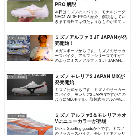
PROの...
PRO 解説
本日はミズノのスパイク、モナルシーダ
NEO3 WIDE PROの紹介、解説をしてい
きます海外では似たようなものが出てい
ましたが、モナルシーダシリーズとして
初となる本作なんとなく海外で展開され
ている、モレリアネオPRO辺りを彷彿と
ミズノアルファ 3 JF JAPANが発
ミズノ 新情報
させる。そん...
売開始！
メガスポーツからです。ミズノのサッカ
ースパイク、アルファシリーズですがこ
のようにミズノアルファ 3 JF JAPAN、
ジョアン・フェリックス選手シグネチャ
ーモデルが登場しています！価格は28600
円で、まだ販売はされていない模様。
ミズノ モレリア2 JAPAN MIXが
ミズノ 新情報
3/13よ...
発売開始
ミズノ公式からです。ミズノのサッカー
スパイク、モレリア2 JAPANですがこの
ようにMIXモデル、取替式モデルが発売
となっています。ちなみに価格は27500円
で、11/14から順次発送。履き心地は言わ
ずもがなな、モレリア2から久々の取替式
ミズノ アルファ3＆モレリアネオ
ミズノ 新情報
が...
Vにニューカラーが登場
Dick’s Sporting goodsからです。ミズノ
のサッカースパイク、モレリアネオシリ