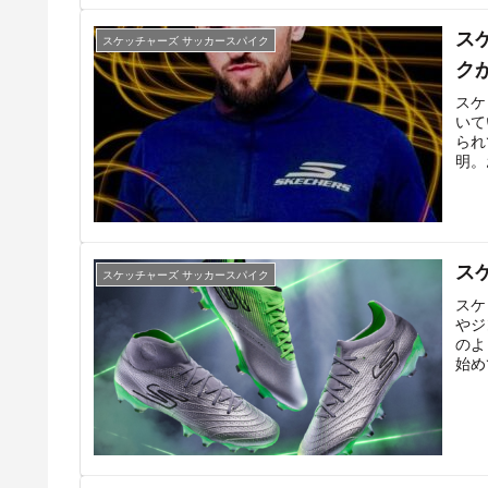
ス
スケッチャーズ サッカースパイク
ク
スケ
いて
られ
明。
ス
スケッチャーズ サッカースパイク
スケ
やジ
のよ
始め