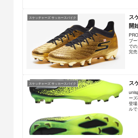
ス
スケッチャーズ サッカースパイク
開
PR
ブー
での
完売
スケ
スケッチャーズ サッカースパイク
un
ーズ
登場
ルで