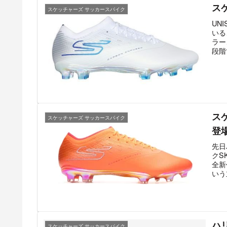
ス
スケッチャーズ サッカースパイク
UN
いる
ラー
段階
ス
スケッチャーズ サッカースパイク
登
先日
クS
全新
いう
ハ
スケッチャーズ サッカースパイク