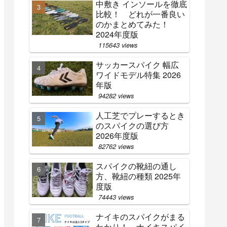
中敷き インソールを徹底
比較！ どれが一番良い
のかまとめてみた！
2024年度版
115643 views
サッカースパイク 幅広
ワイドモデル特集 2026
年版
94282 views
人工芝でプレーするとき
のスパイクの選び方
2026年度版
82762 views
スパイクの靴紐の通し
方、靴紐の種類 2025年
度版
74443 views
ナイキのスパイクがまる
わかり！ ナイキスパイ