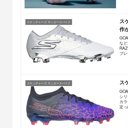
スケ
スケッチャーズ サッカースパイク
作
GO
など
RA
プレ
スケ
スケッチャーズ サッカースパイク
GO
シリ
カラ
定っ